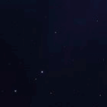
1
2
星空官方端网站
（中
公司简
联系我
服务保