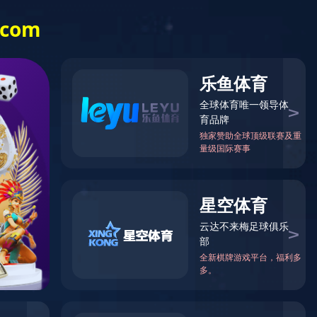
新闻资讯
联系我们