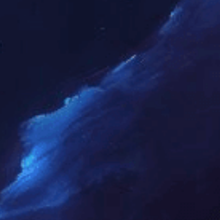
田字网格
九角封闭塑料周转箱