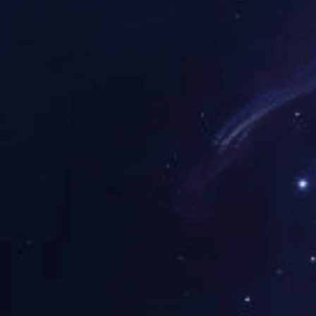
环保清洁设备
平台车及牵引车
其他设备
资讯推荐
News
电动叉车的直流、半交流...
叉车行业日渐“锂电化”...
电动叉车多少钱一台？
带
小型叉车多少钱一台
小型液压升降机多少钱一...
冬季电动叉车需要怎么保...
站驾式全电动搬运车如何...
高空升降平台租赁多少钱...