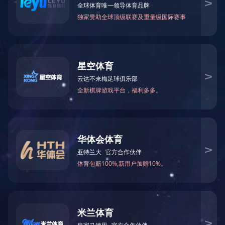
电话
地图
分享