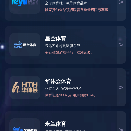
在线询价
详细内容