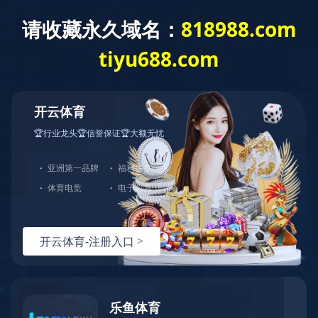
星空官方端网站登录入口
星空官方端网站登录入口-星空（中国）
星空官方端网站登录入口
公司
产品
租赁
新闻
配件
联系
平衡重电动叉车FB15